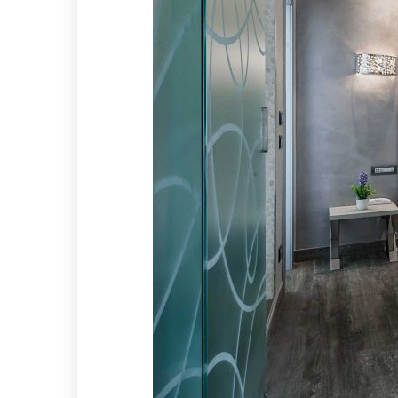
È possibile richiedere serviz
Sì, sono disponibili servizi aggiuntivi su richiesta, tra cui massaggi
La Romantic Suite può essere
Sì, è possibile usufruire della Romantic Suite per uso singolo al cost
Sono ammessi animali domest
Sì, sono ammessi animali di piccola taglia previa comunicazione al r