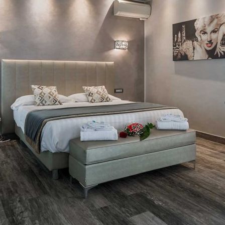
i extra in camera?
, colazione in camera, lavanderia, champagne, candele d'atmosfera e un
 prenotata per uso singolo?
o di 80 euro.
ici nella Romantic Suite?
icevimento, con un supplemento di 15,00 euro per l'igienizzazione de