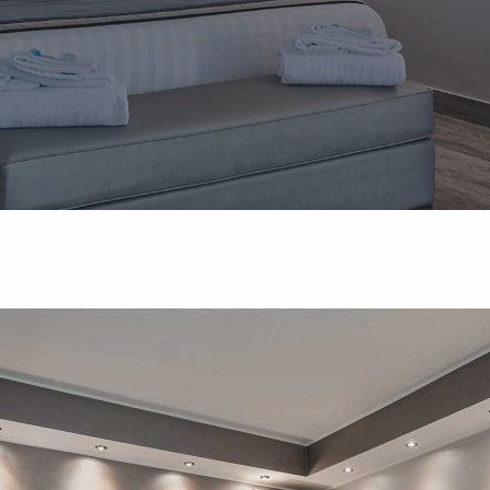
giorno
0 €.
a comunicazione in fase di prenotazione, con un supplemento di 1
 A1 a Orte (VT).
 Suite presso l'Hotel Aquila?
presenza di una doccia in sasso naturale per due persone, dotata di cr
l soggiorno in Romantic Suite
42", TV satellitare e connessione Wi-Fi.